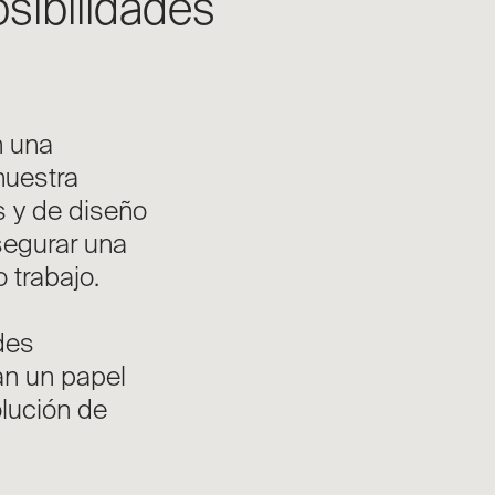
sibilidades
n una
nuestra
s y de diseño
segurar una
o trabajo.
ades
an un papel
olución de